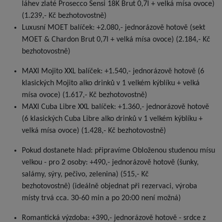
láhev zlaté Prosecco Sensi 18K Brut 0,7l + velká mísa ovoce)
(1.239,- Kč bezhotovostně)
Luxusní MOET balíček: +2.080,- jednorázově hotově (sekt
MOET & Chardon Brut 0,7l + velká mísa ovoce) (2.184,- Kč
bezhotovostně)
MAXI Mojito XXL balíček: +1.540,- jednorázově hotově (6
klasických Mojito alko drinků v 1 velkém kýblíku + velká
mísa ovoce) (1.617,- Kč bezhotovostně)
MAXI Cuba Libre XXL balíček: +1.360,- jednorázově hotově
(6 klasických Cuba Libre alko drinků v 1 velkém kýblíku +
velká mísa ovoce) (1.428,- Kč bezhotovostně)
Pokud dostanete hlad: připravíme Obloženou studenou mísu
velkou - pro 2 osoby: +490,- jednorázově hotově (šunky,
salámy, sýry, pečivo, zelenina) (515,- Kč
bezhotovostně)
(ideálně objednat při rezervaci, výroba
místy trvá cca. 30-60 min a po 20:00 není možná)
Romantická výzdoba: +390,- jednorázově hotově - srdce z