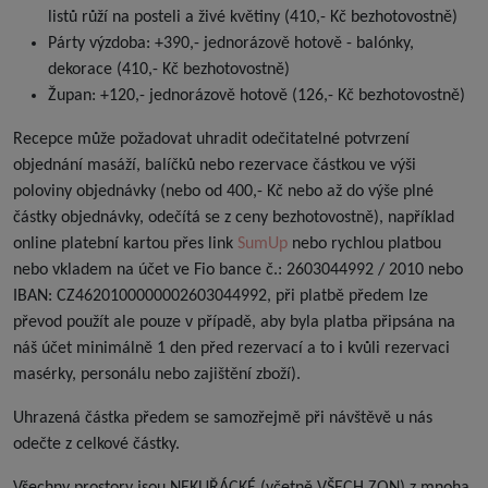
listů růží na posteli a živé květiny (410,- Kč bezhotovostně)
Párty výzdoba: +390,- jednorázově hotově - balónky,
dekorace (410,- Kč bezhotovostně)
Župan: +120,- jednorázově hotově (126,- Kč bezhotovostně)
Recepce může požadovat uhradit odečitatelné potvrzení
objednání masáží, balíčků nebo rezervace částkou ve výši
poloviny objednávky (nebo od 400,- Kč nebo až do výše plné
částky objednávky, odečítá se z ceny bezhotovostně), například
online platební kartou přes link
SumUp
nebo rychlou platbou
nebo vkladem na účet ve Fio bance č.: 2603044992 / 2010 nebo
IBAN: CZ4620100000002603044992, při platbě předem lze
převod použít ale pouze v případě, aby byla platba připsána na
náš účet minimálně 1 den před rezervací a to i kvůli rezervaci
masérky, personálu nebo zajištění zboží).
Uhrazená částka předem se samozřejmě při návštěvě u nás
odečte z celkové částky.
Všechny prostory jsou NEKUŘÁCKÉ (včetně VŠECH ZON) z mnoha