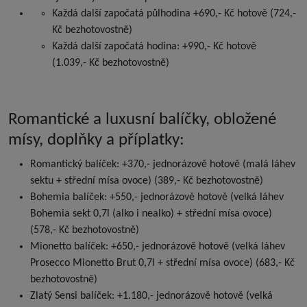
Každá další započatá půlhodina +690,- Kč hotově (724,-
Kč bezhotovostně)
Každá další započatá hodina: +990,- Kč hotově
(1.039,- Kč bezhotovostně)
Romantické a luxusní balíčky, obložené
mísy, doplňky a příplatky:
Romantický balíček: +370,- jednorázově hotově (malá láhev
sektu + střední mísa ovoce) (389,- Kč bezhotovostně)
Bohemia balíček: +550,- jednorázově hotově (velká láhev
Bohemia sekt 0,7l (alko i nealko) + střední mísa ovoce)
(578,- Kč bezhotovostně)
Mionetto balíček: +650,- jednorázově hotově (velká láhev
Prosecco Mionetto Brut 0,7l + střední mísa ovoce) (683,- Kč
bezhotovostně)
Zlatý Sensi balíček: +1.180,- jednorázově hotově (velká