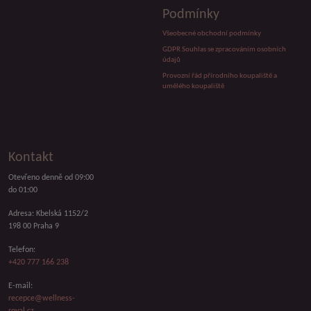
Podmínky
Všeobecné obchodní podmínky
GDPR Souhlas se zpracováním osobních
údajů
Provozní řád přírodního koupaliště a
umělého koupaliště
Kontakt
Otevřeno denně od 09:00
do 01:00
Adresa: Kbelská 1152/2
198 00 Praha 9
Telefon:
+420 777 166 238
E-mail:
recepce@wellness-
royal.cz