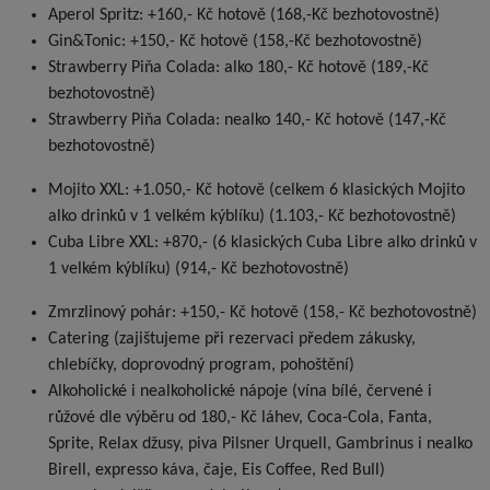
Aperol Spritz: +160,- Kč hotově (168,-Kč bezhotovostně)
Gin&Tonic: +150,- Kč hotově (158,-Kč bezhotovostně)
Strawberry Piňa Colada: alko 180,- Kč hotově (189,-Kč
bezhotovostně)
Strawberry Piňa Colada: nealko 140,- Kč hotově (147,-Kč
bezhotovostně)
Mojito XXL: +1.050,- Kč hotově (celkem 6 klasických Mojito
alko drinků v 1 velkém kýblíku) (1.103,- Kč bezhotovostně)
Cuba Libre XXL: +870,- (6 klasických Cuba Libre alko drinků v
1 velkém kýblíku) (914,- Kč bezhotovostně)
Zmrzlinový pohár: +150,- Kč hotově (158,- Kč bezhotovostně)
Catering (zajištujeme při rezervaci předem zákusky,
chlebíčky, doprovodný program, pohoštění)
Alkoholické i nealkoholické nápoje (vína bílé, červené i
růžové dle výběru od 180,- Kč láhev, Coca-Cola, Fanta,
Sprite, Relax džusy, piva Pilsner Urquell, Gambrinus i nealko
Birell, expresso káva, čaje, Eis Coffee, Red Bull)