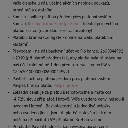
Vaše členství u nás, včetně akčních nabídek poukazů,
pronájmů a ostatního
SumUp - online platbou předem přes platební systém
SumUp,
link na platbu SumUp je zde
- ideální pro rychlou
platbu kartou (například rezervační zálohy)
Platební branou (Comgate - online na webu platebními
kartami)
Převodem - na náš bankovní účet ve Fio bance: 2603044992
/ 2010 (při platbě předem tak, aby platba byla připsána na
náš účet minimálně 1 den před rezervací, nebo IBAN:
CZ4620100000002603044992)
PayPal - online platbou předem přes platební systém
Paypal, link na platbu
Paypal je zde
Základní ceník je za platbu Bezhotovostně a máte cca.
-4,72% slevu při platbě Hotově. Výše uvedené ceny, nejsou-li
uvedeny Hotově i Bezhotovostně u jednotlivé položky
nebo uvedeno jinak, jsou při platbě Hotově a je k nim
potřeba připočítat +5% při platbě Bezhotovostně
Při platbě Paypal bude částka navýšena oproti ceně