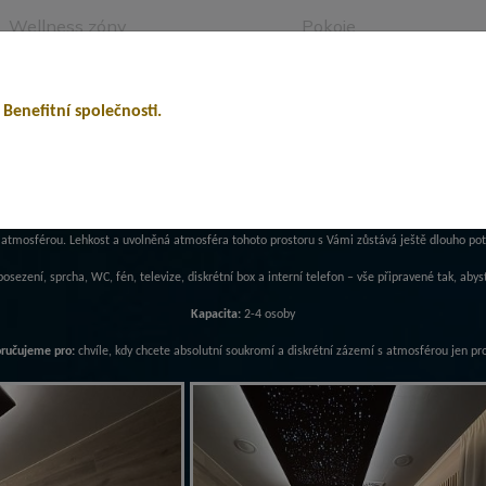
Wellness zóny
Pokoje
ow
Aqua
Vulcano
Romantic
Bubble
Dream
 Benefitní společnosti.
BUBBLE
tor působí svěže a vzdušně, nabízí soukromí a komfort pro chvíle, které nemusí být plánované, 
atmosférou. Lehkost a uvolněná atmosféra tohoto prostoru s Vámi zůstává ještě dlouho pot
osezení, sprcha, WC, fén, televize, diskrétní box a interní telefon – vše připravené tak, a
Kapacita:
2-4 osoby
ručujeme pro:
chvíle, kdy chcete absolutní soukromí a diskrétní zázemí s atmosférou jen pr