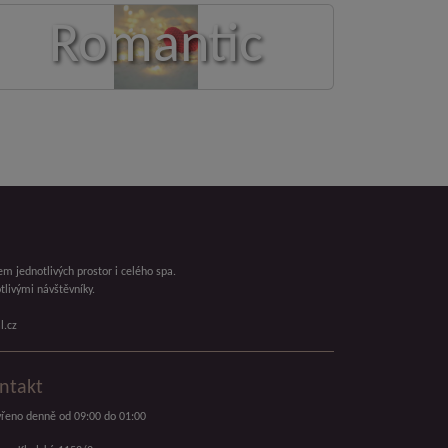
Romantic
em jednotlivých prostor i celého spa.
livými návštěvníky.
l.cz
ntakt
řeno denně od 09:00 do 01:00