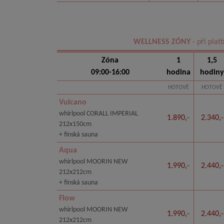
WELLNESS ZÓNY
- při plat
Zóna
1
1,5
09:00-16:00
hodina
hodiny
HOTOVĚ
HOTOVĚ
Vulcano
whirlpool CORALL IMPERIAL
1.890,-
2.340,-
212x150cm
+ finská sauna
Aqua
whirlpool MOORIN NEW
1.990,-
2.440,-
212x212cm
+ finská sauna
Flow
whirlpool MOORIN NEW
1.990,-
2.440,-
212x212cm