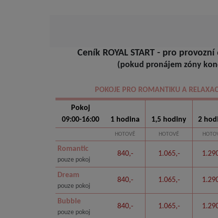
Ceník ROYAL START - pro provozní
(pokud pronájem zóny konč
POKOJE PRO ROMANTIKU A RELAXAC
Pokoj
09:00-16:00
1 hodina
1,5 hodiny
2 hod
HOTOVĚ
HOTOVĚ
HOTO
Romantic
840,-
1.065,-
1.290
pouze pokoj
Dream
840,-
1.065,-
1.290
pouze pokoj
Bubble
840,-
1.065,-
1.290
pouze pokoj