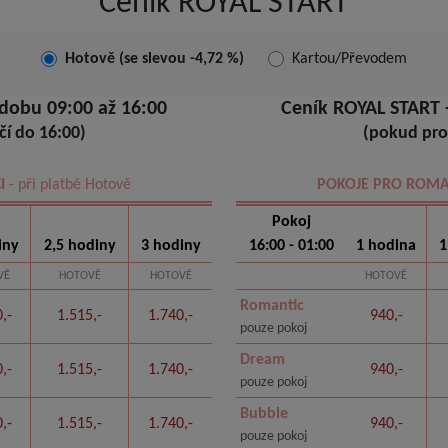
Ceník ROYAL START
Hotově (se slevou -4,72 %)
Kartou/Převodem
 dobu 09:00 až 16:00
Ceník ROYAL START -
í do 16:00)
(pokud pro
I
- při platbě Hotově
POKOJE PRO ROMA
Pokoj
iny
2,5 hodiny
3 hodiny
16:00 - 01:00
1 hodina
1
VĚ
HOTOVĚ
HOTOVĚ
HOTOVĚ
Romantic
,-
1.515,-
1.740,-
940,-
pouze pokoj
Dream
,-
1.515,-
1.740,-
940,-
pouze pokoj
Bubble
,-
1.515,-
1.740,-
940,-
pouze pokoj