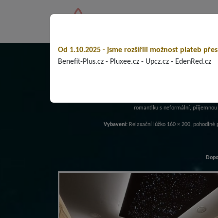
Fl
Od 1.10.2025 - jsme rozšířili možnost plateb přes
Benefit-Plus.cz - Pluxee.cz - Upcz.cz - EdenRed.cz
BUBBLE
přináší prostor lehkosti, elegance a uvolněné atmosféry. Pros
romantiku s neformální, příjemnou 
Vybavení:
Relaxační lůžko 160 × 200, pohodlné p
Dopo