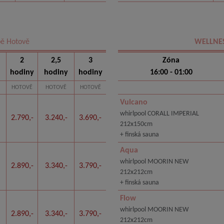
bě Hotově
WELLNE
2
2,5
3
Zóna
hodiny
hodiny
hodiny
16:00 - 01:00
HOTOVĚ
HOTOVĚ
HOTOVĚ
Vulcano
whirlpool CORALL IMPERIAL
2.790,-
3.240,-
3.690,-
212x150cm
+ finská sauna
Aqua
whirlpool MOORIN NEW
2.890,-
3.340,-
3.790,-
212x212cm
+ finská sauna
Flow
whirlpool MOORIN NEW
2.890,-
3.340,-
3.790,-
212x212cm