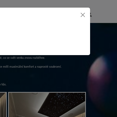
Doporuč
POUKAZY
Galerie
a získej
ale o to víc autentické. Je ideální volbou pro ty, kteří chtějí spojit
é, co se svět venku znovu rozběhne.
byste měli maximální komfort a naprosté soukromí.
o Vás.