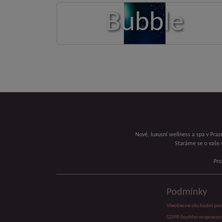
Bubble
Nové, luxusní wellness a spa v Praze
Staráme se o vaše 
Pro
Podmínky
Všeobecné obchodní po
GDPR Souhlas se zpraco