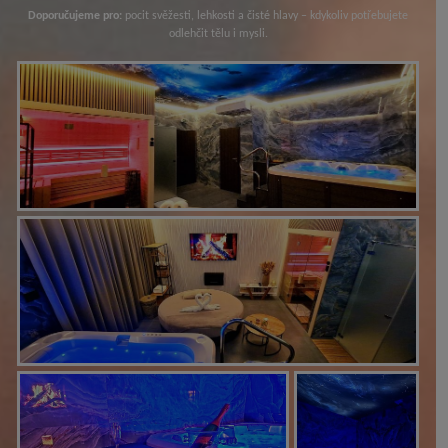
Doporučujeme pro:
pocit svěžesti, lehkosti a čisté hlavy – kdykoliv potřebujete
odlehčit tělu i mysli.