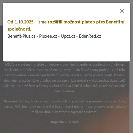
Od 1.10.2025 - jsme rozšířili možnost plateb přes Benefitní
společnosti.
AQUA
Benefit-Plus.cz - Pluxee.cz - Upcz.cz - EdenRed.cz
AQUA
je o svěžesti, čistotě a hlubokém uvolnění. Jakmile vstoupíte dovnitř, obklopí
Vás klidná atmosféra inspirovaná energií vody. Teplo finské sauny prohřeje celé tělo,
zatímco vířivka s masážními tryskami uvolní napětí a navodí pocit lehkosti. Prostor
doplňuje relaxační lůžko a pohodlné posezení, kde můžete v klidu nechat doznít celý
zážitek. Pocit svěžesti a čistoty s Vámi zůstává ještě dlouho poté, co odezní poslední
bubliny vířivky.
Vybavení:
Vířivka, finská sauna, hvězdná obloha, pohodlné posezení, relaxační lůžko,
sprcha, WC, fén, televize, diskrétní box a interní telefon – vše připravené tak, abyste
měli maximální komfort a naprosté soukromí.
Kapacita:
2–6 osob