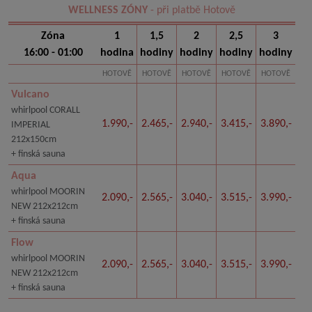
WELLNESS ZÓNY
- při platbě Hotově
Zóna
1
1,5
2
2,5
3
16:00 - 01:00
hodina
hodiny
hodiny
hodiny
hodiny
HOTOVĚ
HOTOVĚ
HOTOVĚ
HOTOVĚ
HOTOVĚ
Vulcano
whirlpool CORALL
1.990,-
2.465,-
2.940,-
3.415,-
3.890,-
IMPERIAL
212x150cm
+ finská sauna
Aqua
whirlpool MOORIN
2.090,-
2.565,-
3.040,-
3.515,-
3.990,-
NEW 212x212cm
+ finská sauna
Flow
whirlpool MOORIN
2.090,-
2.565,-
3.040,-
3.515,-
3.990,-
NEW 212x212cm
+ finská sauna