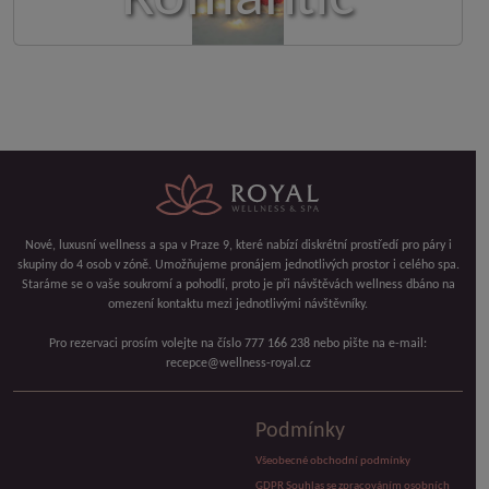
Nové, luxusní wellness a spa v Praze 9, které nabízí diskrétní prostředí pro páry i
skupiny do 4 osob v zóně. Umožňujeme pronájem jednotlivých prostor i celého spa.
Staráme se o vaše soukromí a pohodlí, proto je při návštěvách wellness dbáno na
omezení kontaktu mezi jednotlivými návštěvníky.
Pro rezervaci prosím volejte na číslo 777 166 238 nebo pište na e-mail:
recepce@wellness-royal.cz
Podmínky
Všeobecné obchodní podmínky
GDPR Souhlas se zpracováním osobních