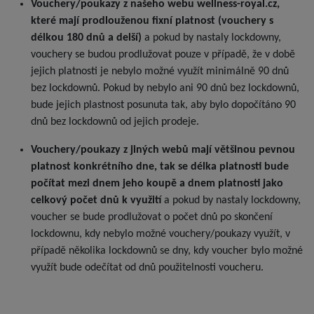
Vouchery/poukazy z našeho webu wellness-royal.cz,
které mají prodlouženou fixní platnost (vouchery s
délkou 180 dnů a delší)
a pokud by nastaly lockdowny,
vouchery se budou prodlužovat pouze v případě, že v době
jejich platnosti je nebylo možné využít minimálně 90 dnů
bez lockdownů. Pokud by nebylo ani 90 dnů bez lockdownů,
bude jejich plastnost posunuta tak, aby bylo dopočítáno 90
dnů bez lockdownů od jejich prodeje.
Vouchery/poukazy z jiných webů mají většinou pevnou
platnost konkrétního dne, tak se délka platnosti bude
počítat mezi dnem jeho koupě a dnem platnosti jako
celkový počet dnů k využití
a pokud by nastaly lockdowny,
voucher se bude prodlužovat o počet dnů po skončení
lockdownu, kdy nebylo možné vouchery/poukazy využít, v
případě několika lockdownů se dny, kdy voucher bylo možné
využít bude odečítat od dnů použitelnosti voucheru.