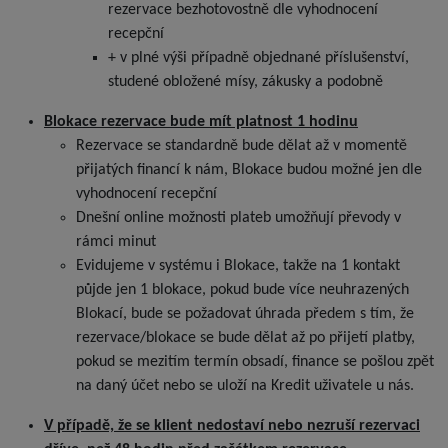
rezervace bezhotovostně dle vyhodnocení
recepční
+ v plné výši případně objednané příslušenství,
studené obložené mísy, zákusky a podobně
Blokace rezervace bude mít platnost 1 hodinu
Rezervace se standardně bude dělat až v momentě
přijatých financí k nám, Blokace budou možné jen dle
vyhodnocení recepční
Dnešní online možnosti plateb umožňují převody v
rámci minut
Evidujeme v systému i Blokace, takže na 1 kontakt
půjde jen 1 blokace, pokud bude více neuhrazených
Blokací, bude se požadovat úhrada předem s tím, že
rezervace/blokace se bude dělat až po přijetí platby,
pokud se mezitím termín obsadí, finance se pošlou zpět
na daný účet nebo se uloží na Kredit uživatele u nás.
V případě, že se klient nedostaví nebo nezruší rezervaci