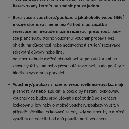
Rezervovaný termín lze změnit pouze jednou.
Rezervace z voucheru/poukazu z jakéhokoliv webu NENÍ
možné stornovat méně než 48 hodin od začátku
rezervace ani nebude možné rezervaci přesunout
, bude
zde platit 100% storno voucheru, voucher propadá bez
ohledu na důvodnost nebo nedůvodnost zrušení rezervace,
zdravotní důvody nebo jiné.
Voucher nebude možné obnovit ani za poplatek a ani ho
znovu využít v jiné nebo přesunuté rezervaci, bude použitý z
hlediska systému a pravidel.
Vouchery/poukazy z našeho webu wellness-royal.cz mají
platnost 90 nebo 120 dní
a pokud by nastaly lockdowny,
vouchery se budou prodlužovat o počet dnů po skončení
lockdownu, kdy nebylo možné vouchery/poukazy využít, v
případě několika lockdownů se dny, kdy voucher bylo možné
využít bude odečítat od dnů použitelnosti voucheru.