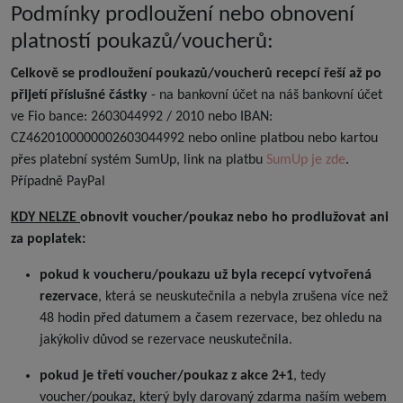
Podmínky prodloužení nebo obnovení
platností poukazů/voucherů:
Celkově se prodloužení poukazů/voucherů recepcí řeší až po
přijetí příslušné částky
- na bankovní účet na náš bankovní účet
ve Fio bance: 2603044992 / 2010 nebo IBAN:
CZ4620100000002603044992 nebo online platbou nebo kartou
přes platební systém SumUp, link na platbu
SumUp je zde
.
Případně PayPal
KDY NELZE
obnovit voucher/poukaz nebo ho prodlužovat ani
za poplatek:
pokud k voucheru/poukazu už byla recepcí vytvořená
rezervace
, která se neuskutečnila a nebyla zrušena více než
48 hodin před datumem a časem rezervace, bez ohledu na
jakýkoliv důvod se rezervace neuskutečnila.
pokud je třetí voucher/poukaz z akce 2+1
, tedy
voucher/poukaz, který byly darovaný zdarma naším webem