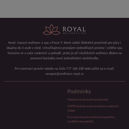
Nové, luxusní wellness a spa v Praze 9, které nabízí diskrétní prostředí pro páry i
skupiny do 4 osob v zóně. Umožňujeme pronájem jednotlivých prostor i celého spa.
Staráme se o vaše soukromí a pohodlí, proto je při návštěvách wellness dbáno na
omezení kontaktu mezi jednotlivými návštěvníky.
Pro rezervaci prosím volejte na číslo 777 166 238 nebo pište na e-mail:
recepce@wellness-royal.cz
Podmínky
Všeobecné obchodní podmínky
GDPR Souhlas se zpracováním osobních
údajů
Provozní řád přírodního koupaliště a
umělého koupaliště