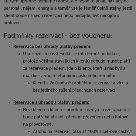
kterých upřímně nemáme radost, ale nejde to jinak, náklady na
personál, nájem, energie a téměř vše je téměř úplně stejný, jestli
klient dojde na svou rezervaci nebo nedojde, byť nedojde s
omluvou.
Podmínky rezervací - bez voucheru:
Rezervace bez úhrady platby předem:
U seriózních návštěvníků se toto téměř nedotkne,
protože většina stávajících klientů nebude muset platit
za rezervace předem, jde o klienty, kteří u nás byli a
mají ke svému telefonnímu číslu nebo e-mailu:
Klienti s 2x úspěsně proběhlou rezervací a více a
bez jediného rušení předchozích rezervací
Rezervace s úhradou platby předem:
Noví klienti a klienti s předtím rušenými rezervacemi:
bude potřeba uhradit předem převodem nebo hotově
na provozovně:
Zálohu na rezervaci 50% až 100% z celkové částky