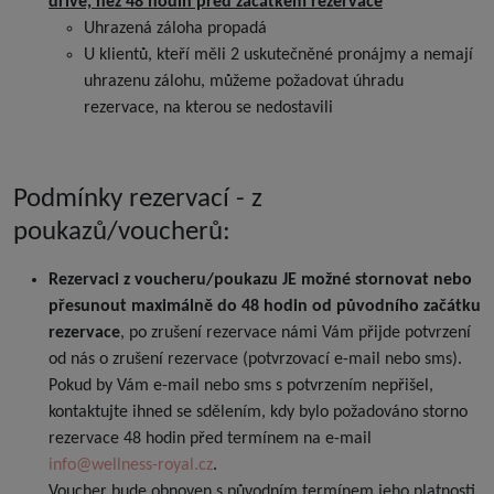
dříve, než 48 hodin před začátkem rezervace
Uhrazená záloha propadá
U klientů, kteří měli 2 uskutečněné pronájmy a nemají
uhrazenu zálohu, můžeme požadovat úhradu
rezervace, na kterou se nedostavili
Podmínky rezervací - z
poukazů/voucherů:
Rezervaci z voucheru/poukazu JE možné stornovat nebo
přesunout maximálně do 48 hodin od původního začátku
rezervace
, po zrušení rezervace námi Vám přijde potvrzení
od nás o zrušení rezervace (potvrzovací e-mail nebo sms).
Pokud by Vám e-mail nebo sms s potvrzením nepřišel,
kontaktujte ihned se sdělením, kdy bylo požadováno storno
rezervace 48 hodin před termínem na e-mail
info@wellness-royal.cz
.
Voucher bude obnoven s původním termínem jeho platnosti.