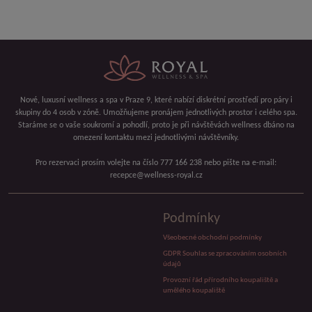
Nové, luxusní wellness a spa v Praze 9, které nabízí diskrétní prostředí pro páry i
skupiny do 4 osob v zóně. Umožňujeme pronájem jednotlivých prostor i celého spa.
Staráme se o vaše soukromí a pohodlí, proto je při návštěvách wellness dbáno na
omezení kontaktu mezi jednotlivými návštěvníky.
Pro rezervaci prosím volejte na číslo 777 166 238 nebo pište na e-mail:
recepce@wellness-royal.cz
Podmínky
Všeobecné obchodní podmínky
GDPR Souhlas se zpracováním osobních
údajů
Provozní řád přírodního koupaliště a
umělého koupaliště