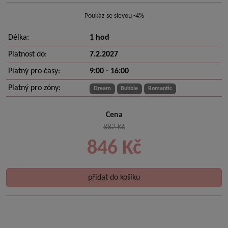
Poukaz se slevou -4%
Délka:
1 hod
Platnost do:
7.2.2027
Platný pro časy:
9:00 - 16:00
Platný pro zóny:
Dream
Bubble
Romantic
Cena
882 Kč
846 Kč
přidat do košíku