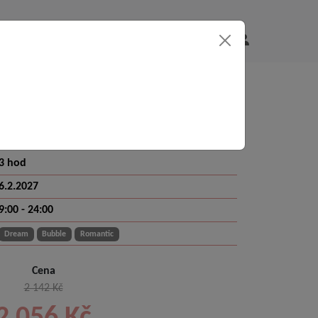
Doporuč
POUKAZY
Galerie
a získej
bo DREAM - pouze pokoj - 3
- 24:00
Poukaz se slevou -4%
3 hod
6.2.2027
9:00 - 24:00
Dream
Bubble
Romantic
Cena
2 142 Kč