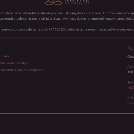
 9, které nabízí diskrétní prostředí pro páry i skupiny do 4 osob v zóně. Umožňujeme pronáj
soukromí a pohodlí, proto je při návštěvách wellness dbáno na omezení kontaktu mezi jednot
 rezervaci prosím volejte na číslo 777 166 238 nebo pište na e-mail: recepce@wellness-roya
Ko
dmínky
Otev
váním osobních údajů
Adre
koupaliště a umělého koupaliště
198 
Tele
+420
E-ma
rece