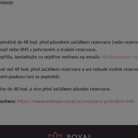
 nápoje
ximálně do 48 hod. před původním začátkem rezervace (nebo rezervac
mail nebo SMS s potvrzením o zrušení rezervace.
řišla, kontaktujte co nejdříve wellness na emailu
info@wellness-roy
ně než 48 hod. před začátkem rezervace a ani nebude možné rezervac
ení poukazu (ani za poplatek).
ěny do 48 hod. a více před začátkem původní rezervace.
oucheru:
https://www.wellness-royal.cz/vouchery-podrobne-info