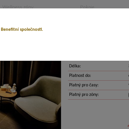
Wellness zóny
Pokoje
ow
Aqua
Vulcano
Romantic
Bubble
Dream
Romantic, BUBBLE ne
 Benefitní společnosti.
hodiny - v čase 09:00 
Délka:
Platnost do:
Platný pro časy:
Platný pro zóny: