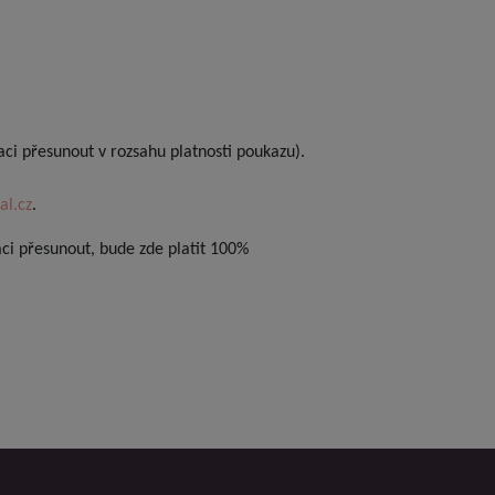
i přesunout v rozsahu platnosti poukazu).
al.cz
.
i přesunout, bude zde platit 100%