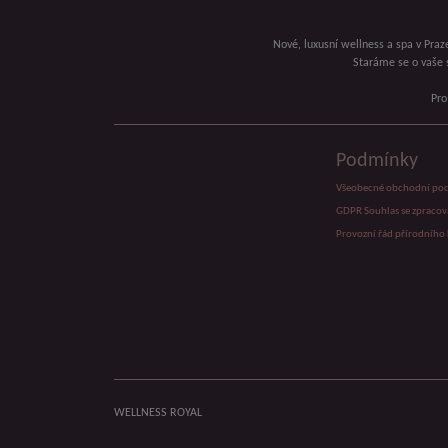
Nové, luxusní wellness a spa v Praze
Staráme se o vaše 
Pro
Podmínky
Všeobecné obchodní po
GDPR Souhlas se zpraco
Provozní řád přírodního 
WELLNESS ROYAL