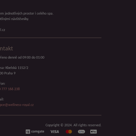
em jednotlivých prostor i celého spa.
livými návštěvníky.
l.cz
ntakt
řeno denně od 09:00 do 01:00
sa: Kbelská 1152/2
00 Praha 9
fon:
 777 166 238
il:
pce@wellness-royal.cz
Copyright © 2024. All rights reserved.